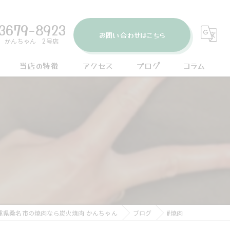
3679-8923
お問い合わせはこちら
 かんちゃん 2号店
当店の特徴
アクセス
ブログ
コラム
タン
炭火焼肉 かんちゃん 本店
七輪
炭火焼肉 かんちゃん 2号店
貸切
コース
ディナー
重県桑名市の焼肉なら炭火焼肉 かんちゃん
ブログ
#焼肉