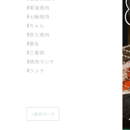
#東海焼肉
#七輪焼肉
#ちゃん
#炭火焼肉
#桑名
#三重県
#焼肉ランチ
#ランチ
< 前のページ