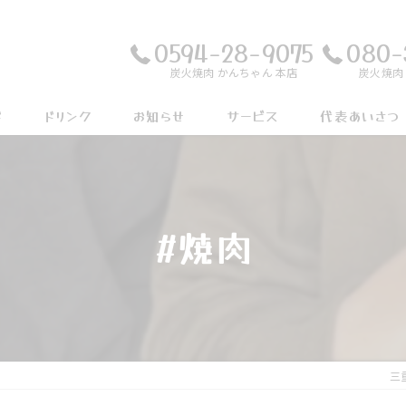
0594-28-9075
080-
炭火焼肉 かんちゃん 本店
炭火焼肉
ド
ドリンク
お知らせ
サービス
代表あいさつ
#焼肉
三