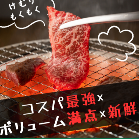
一覧に戻る