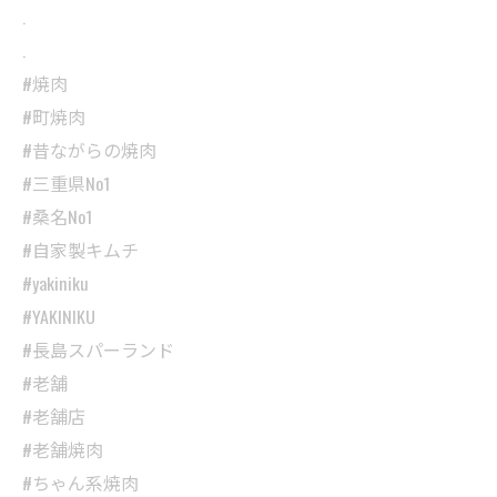
.
.
#焼肉
#町焼肉
#昔ながらの焼肉
#三重県No1
#桑名No1
#自家製キムチ
#yakiniku
#YAKINIKU
#長島スパーランド
#老舗
#老舗店
#老舗焼肉
#ちゃん系焼肉