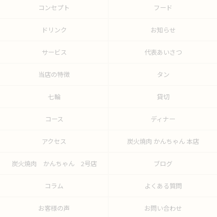
コンセプト
フード
ドリンク
お知らせ
サービス
代表あいさつ
当店の特徴
タン
七輪
貸切
コース
ディナー
アクセス
炭火焼肉 かんちゃん 本店
炭火焼肉 かんちゃん 2号店
ブログ
コラム
よくある質問
お客様の声
お問い合わせ