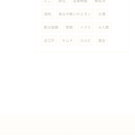
どこ
部位
営業時間
桑名市
焼肉
臭みの無いホルモン
お酒
飲み放題
家族
ハラミ
大人数
近江牛
キムチ
カルビ
宴会