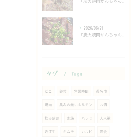
『炭火焼肉かんちゃん本店』ですっ🩷
2026/06/21
『炭火焼肉かんちゃん本店』ですっ🩷
タグ
Tags
どこ
部位
営業時間
桑名市
焼肉
臭みの無いホルモン
お酒
飲み放題
家族
ハラミ
大人数
近江牛
キムチ
カルビ
宴会