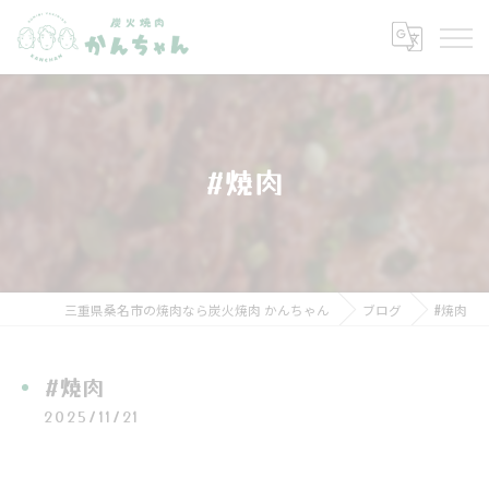
#焼肉
三重県桑名市の焼肉なら炭火焼肉 かんちゃん
ブログ
#焼肉
#焼肉
2025/11/21