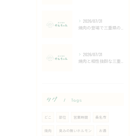
2026/07/31
焼肉の登場で三重県の肉文化を味わう地元名物や注目店を徹底解説
2026/07/31
焼肉と相性抜群な三重県の名物グルメで旅や外食が楽しくなる体験ガイド
タグ
Tags
どこ
部位
営業時間
桑名市
焼肉
臭みの無いホルモン
お酒