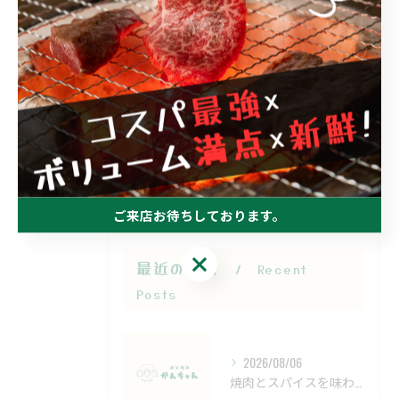
焼肉をアレンジして三重県の味を家庭で再現
するコツと本格レシピ集
2026/01/31
1
...
14
15
16
...
21
ご来店お待ちしております。
ご来店お待ちしております。
最近の投稿
Recent
Posts
2026/08/06
焼肉とスパイスを味わう三重県桑名市伊賀市の名物肉グルメ徹底比較