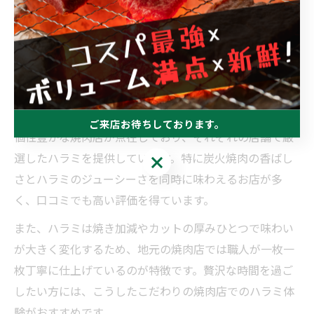
焼肉の中でも特に人気を集めるハラミは、三重県の焼肉
店でも多くの人々に愛されています。ハラミは赤身と脂
のバランスが絶妙で、噛みしめるたびに濃厚な旨味が広
がることから、地元グルメ通や家族連れ、カップルまで
幅広い層に支持されています。
三重県内では松阪や桑名、四日市といったエリアごとに
ご来店お待ちしております。
個性豊かな焼肉店が点在しており、それぞれの店舗で厳
選したハラミを提供しています。特に炭火焼肉の香ばし
ご来店お待ちしております。
さとハラミのジューシーさを同時に味わえるお店が多
く、口コミでも高い評価を得ています。
また、ハラミは焼き加減やカットの厚みひとつで味わい
が大きく変化するため、地元の焼肉店では職人が一枚一
枚丁寧に仕上げているのが特徴です。贅沢な時間を過ご
したい方には、こうしたこだわりの焼肉店でのハラミ体
験がおすすめです。