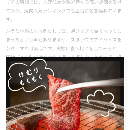
リアの店舗では、地元住民や観光客から高い評価を受け
ており、焼肉人気ランキングでも上位に名を連ねていま
す。
ハラミ体験の失敗例としては、焼きすぎて硬くなってし
まったという声もありますが、スタッフのアドバイスを
参考にすれば安心です。実際に食べ比べをしてみると、
店舗ごとの味付けや肉質の違いを楽しむことができ、焼
肉通も納得の一品に出会えるでしょう。
ハラミなら三重で堪能する贅沢時間
焼肉ハラミで三重の贅沢なひとときを過ごす