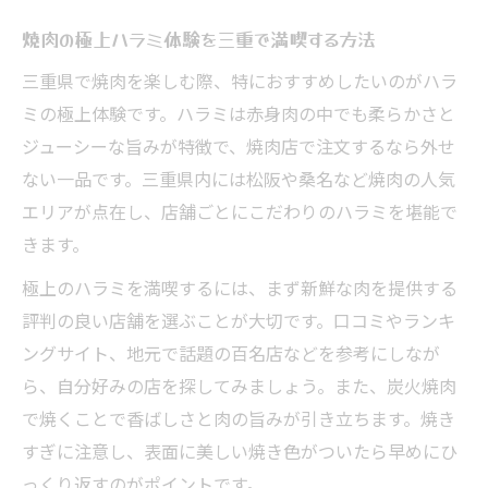
人気沸騰中の焼肉ハラミおすすめポイント
焼肉の極上ハラミ体験を三重で満喫する方法
焼肉通が注目するハラミの選び方と楽しみ
三重県で焼肉を楽しむ際、特におすすめしたいのがハラ
方
ミの極上体験です。ハラミは赤身肉の中でも柔らかさと
口コミで話題の焼肉ハラミ実食体験レポー
ジューシーな旨みが特徴で、焼肉店で注文するなら外せ
ト
ない一品です。三重県内には松阪や桑名など焼肉の人気
ハラミなら三重で堪能する贅沢時間
エリアが点在し、店舗ごとにこだわりのハラミを堪能で
焼肉ハラミで三重の贅沢なひとときを過ご
きます。
す
極上のハラミを満喫するには、まず新鮮な肉を提供する
三重の焼肉店で堪能できる絶品ハラミ特集
評判の良い店舗を選ぶことが大切です。口コミやランキ
焼肉好きが三重で選ぶハラミの極意とは
ングサイト、地元で話題の百名店などを参考にしなが
三重県で人気急上昇の焼肉ハラミ事情
ら、自分好みの店を探してみましょう。また、炭火焼肉
焼肉ハラミを味わう三重の贅沢な時間術
で焼くことで香ばしさと肉の旨みが引き立ちます。焼き
すぎに注意し、表面に美しい焼き色がついたら早めにひ
知られざる焼肉ハラミの美味しさ発見術
っくり返すのがポイントです。