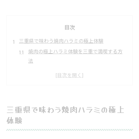
目次
三重県で味わう焼肉ハラミの極上体験
焼肉の極上ハラミ体験を三重で満喫する方
法
三重の焼肉ハラミが人気を集める理由
焼肉好き必見のハラミ食べ比べポイント
三重県焼肉店で味わうハラミの魅力とは
地元で話題の焼肉ハラミ最新トレンド紹介
三重県で味わう焼肉ハラミの極上
焼肉好き必見！ハラミの魅力を徹底解説
体験
焼肉のハラミが愛される理由と食感の秘密
三重県で味わう焼肉ハラミの旨みを分析