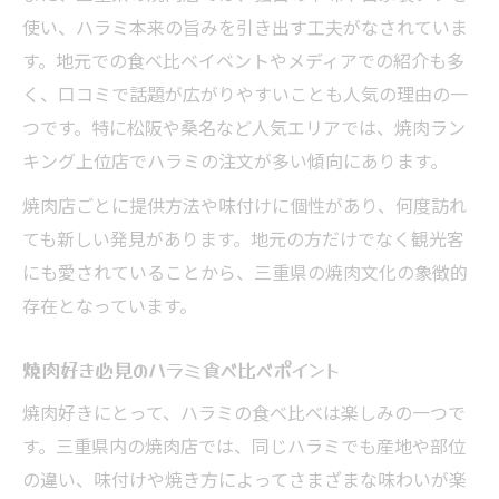
使い、ハラミ本来の旨みを引き出す工夫がなされていま
三重県焼肉店の新定番ハラミ徹底解説
す。地元での食べ比べイベントやメディアでの紹介も多
焼肉ハラミ人気の秘密を三重で探る
く、口コミで話題が広がりやすいことも人気の理由の一
三重で注目の焼肉ハラミ最新トレンド
つです。特に松阪や桑名など人気エリアでは、焼肉ラン
焼肉ファン必見ハラミの定番化の流れ
キング上位店でハラミの注文が多い傾向にあります。
焼肉店ごとに提供方法や味付けに個性があり、何度訪れ
ても新しい発見があります。地元の方だけでなく観光客
にも愛されていることから、三重県の焼肉文化の象徴的
存在となっています。
焼肉好き必見のハラミ食べ比べポイント
焼肉好きにとって、ハラミの食べ比べは楽しみの一つで
す。三重県内の焼肉店では、同じハラミでも産地や部位
の違い、味付けや焼き方によってさまざまな味わいが楽