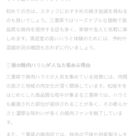
焼肉ハラミの奥深い美味しさを三重で発見
三重県の焼肉ハラミ新定番の食べ方を提案
初めての方は、スタッフにおすすめの焼き加減を尋ねる
のも良いでしょう。三重県ではリーズナブルな価格で高
焼肉好きが実践するハラミ美味しさ発見術
品質な焼肉を提供する店も多く、家族や友人と気軽に楽
口コミで広がる焼肉ハラミの意外な魅力
しめます。満足度の高いハラミ体験のためには、予約や
三重県焼肉ハラミ通が教える味わい方
混雑状況の確認も忘れずに行いましょう。
焼肉通が注目する三重ハラミの楽しみ方
焼肉通が推薦する三重ハラミの満喫ポイン
三重の焼肉ハラミが人気を集める理由
ト
三重県で焼肉ハラミが人気を集めている背景には、肉質
三重県焼肉店ハラミの楽しみ方を徹底調査
の良さと地域の肉文化が深く関係しています。松阪牛を
焼肉ハラミ食通が語るおすすめの味わい方
はじめとした高品質な和牛が集まる三重県では、ハラミ
三重の焼肉ハラミを最大限に楽しむコツ
も厳選された部位が提供されることが多く、その柔らか
口コミで選ぶ三重焼肉ハラミの魅力発見
さと濃厚な味わいが多くの焼肉ファンを魅了していま
す。
三重県焼肉の新定番ハラミとは何か
焼肉新定番ハラミが三重で人気の理由
また、三重県の焼肉店では、独自の下味や自家製タレを