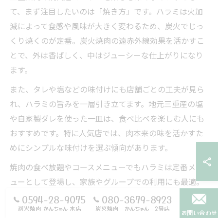
て、まず注目したいのは「焼き方」です。ハラミは火加
減によって食感や風味が大きく変わるため、炭火でじっ
くり焼くのが定番。炭火焼肉の遠赤外線効果を活かすこ
とで、外は香ばしく、中はジューシーな仕上がりになり
ます。
また、タレや塩などの味付けにも店舗ごとの工夫が見ら
れ、ハラミの旨みを一層引き立てます。地元三重産の塩
や自家製ダレを使った一皿は、食べ比べを楽しむ人にも
おすすめです。特に人気店では、肉本来の味を活かすた
めにシンプルな味付けを選ぶ傾向があります。
焼肉の食べ放題やコースメニューでもハラミは定番メニ
ューとして登場し、家族やグループでの利用にも最適。
口コミでも「ハラミが美味しい」「柔らかくて食べやす
0594-28-9075
080-3679-8923
炭火焼肉 かんちゃん 本店
炭火焼肉 かんちゃん 2号店
い」など高評価が多いのが特徴です。
お問い合わせ