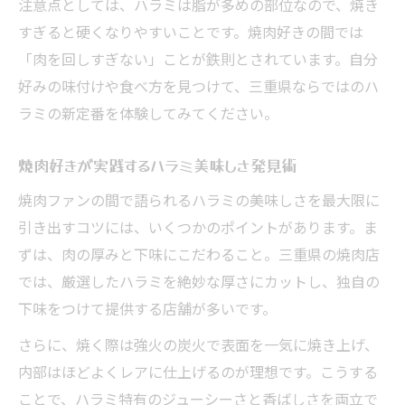
注意点としては、ハラミは脂が多めの部位なので、焼き
すぎると硬くなりやすいことです。焼肉好きの間では
「肉を回しすぎない」ことが鉄則とされています。自分
好みの味付けや食べ方を見つけて、三重県ならではのハ
ラミの新定番を体験してみてください。
焼肉好きが実践するハラミ美味しさ発見術
焼肉ファンの間で語られるハラミの美味しさを最大限に
引き出すコツには、いくつかのポイントがあります。ま
ずは、肉の厚みと下味にこだわること。三重県の焼肉店
では、厳選したハラミを絶妙な厚さにカットし、独自の
下味をつけて提供する店舗が多いです。
さらに、焼く際は強火の炭火で表面を一気に焼き上げ、
内部はほどよくレアに仕上げるのが理想です。こうする
ことで、ハラミ特有のジューシーさと香ばしさを両立で