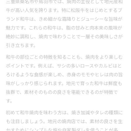
三重県桑名市や鳥羽市では、焼肉の主役として地元産和
牛が高い人気を誇ります。特に松阪牛をはじめとするブ
ランド和牛は、きめ細かな霜降りとジューシーな旨味が
魅力です。これらの和牛は、脂の甘みと肉本来の風味が
絶妙に調和し、焼肉で味わうことで一層その美味しさが
引き立ちます。
和牛の部位ごとの特徴を知ることも、焼肉をより楽しむ
ポイントです。例えば、サシの多いロースやカルビはと
ろけるような食感が楽しめ、赤身のモモやヒレは肉の旨
味がしっかり感じられます。地元で育った和牛は鮮度も
抜群で、素材そのものの良さを堪能できるのが特徴で
す。
初めて和牛焼肉を味わう方は、焼き加減やタレの種類に
も注目しましょう。地元の焼肉店では、素材の良さを生
かすためにシンプルな塩や自家製ダレを使うことが多