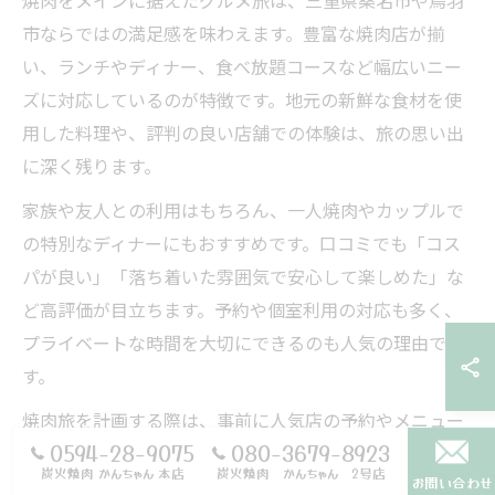
市ならではの満足感を味わえます。豊富な焼肉店が揃
い、ランチやディナー、食べ放題コースなど幅広いニー
ズに対応しているのが特徴です。地元の新鮮な食材を使
用した料理や、評判の良い店舗での体験は、旅の思い出
に深く残ります。
家族や友人との利用はもちろん、一人焼肉やカップルで
の特別なディナーにもおすすめです。口コミでも「コス
パが良い」「落ち着いた雰囲気で安心して楽しめた」な
ど高評価が目立ちます。予約や個室利用の対応も多く、
プライベートな時間を大切にできるのも人気の理由で
す。
焼肉旅を計画する際は、事前に人気店の予約やメニュー
0594-28-9075
080-3679-8923
の確認を行うとスムーズです。特に混雑する週末や観光
炭火焼肉 かんちゃん 本店
炭火焼肉 かんちゃん 2号店
お問い合わせ
シーズンは早めの行動が失敗を防ぎます。自分好みのス