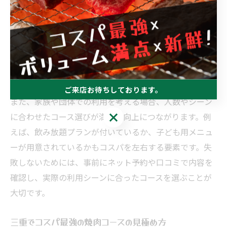
は、単に価格の安さだけでなく、提供されるお肉の質や
量、サイドメニューの充実度、さらには店内の雰囲気や
サービスまで多岐にわたります。特に三重県の焼肉店で
は、松阪牛をはじめとしたブランド牛の取り扱いが多い
ため、コースに含まれる部位やグレードを確認すること
が重要です。
ご来店お待ちしております。
また、家族や団体での利用を考える場合、人数やシーン
ご来店お待ちしております。
に合わせたコース選びが満足度向上につながります。例
えば、飲み放題プランが付いているか、子ども用メニュ
ーが用意されているかもコスパを左右する要素です。失
敗しないためには、事前にネット予約や口コミで内容を
確認し、実際の利用シーンに合ったコースを選ぶことが
大切です。
三重でコスパ最強の焼肉コースの見極め方