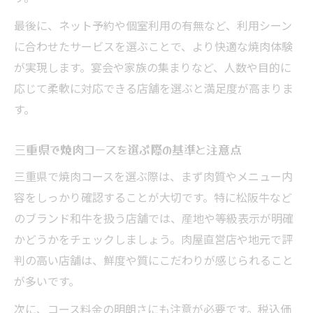
方
最後に、ネット予約や個室利用の有無など、利用シーン
焼肉のコースは人数やシーンに合わせて選
に合わせたサービスを選ぶことで、より快適な焼肉体験
ぶ
が実現します。宴会や家族の集まりなど、人数や目的に
昼食や宴会に最適な焼肉コースの工夫
応じて柔軟に対応できる店舗を選ぶと満足度が高まりま
松阪牛団体昼食におすすめのポイント
す。
満足度アップに役立つ焼肉コース比較ポイント
焼肉コース選びで比較すべき重要ポイント
三重県で焼肉コースを選ぶ際の基準と注意点
三重の焼肉コースで注目したい比較基準
三重県で焼肉コースを選ぶ際は、まず肉質やメニュー内
肉質や量で選ぶ焼肉コースの違いとは
容をしっかり確認することが大切です。特に松阪牛など
松阪牛コースの価格や内容を徹底比較
のブランド和牛を扱う店舗では、産地や等級表示が明確
焼肉コース比較で見落としがちな注意点
かどうかをチェックしましょう。肉屋直営店や地元で評
判の高い店舗は、鮮度や質にこだわりが感じられること
話題の三重焼肉コースで肉料理を堪能しよう
が多いです。
話題の焼肉コースで三重の肉料理を満喫
次に、コース料金の明朗さにも注意が必要です。税込価
焼肉きんぐ松阪フェアの魅力を深掘り