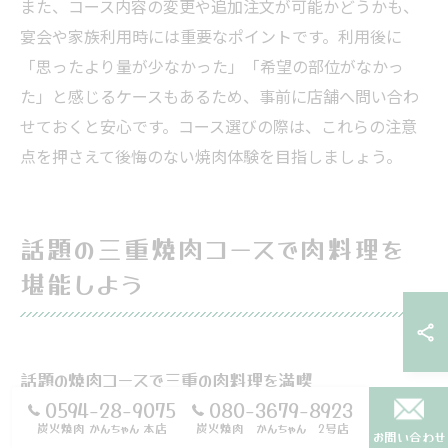
また、コース内容の変更や追加注文が可能かどうかも、
宴会や家族利用時には重要なポイントです。利用後に
「思ったより量が少なかった」「希望の部位がなかっ
た」と感じるケースもあるため、事前に店舗へ問い合わ
せておくと安心です。コース選びの際は、これらの注意
点を押さえて後悔のない焼肉体験を目指しましょう。
話題の三重焼肉コースで肉料理を
堪能しよう
話題の焼肉コースで三重の肉料理を満喫
0594-28-9075
080-3679-8923
三重県の焼肉コースは、松阪牛をはじめとした上質な肉
炭火焼肉 かんちゃん 本店
炭火焼肉 かんちゃん 2号店
お問い合わせ
をリーズナブルに楽しめる点が大きな魅力です。話題の