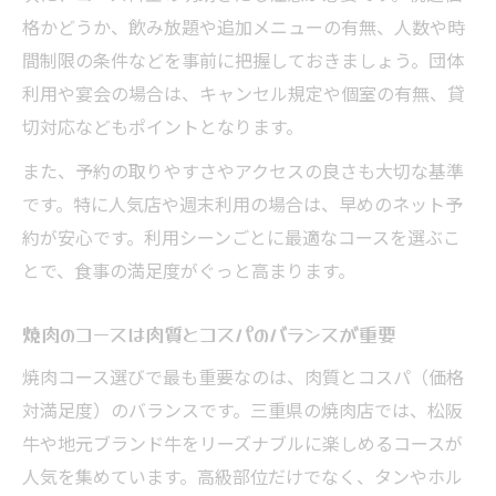
格かどうか、飲み放題や追加メニューの有無、人数や時
三重で人気の焼肉コース体験レポート
間制限の条件などを事前に把握しておきましょう。団体
焼肉コースで味わう三重の肉の美味しさ
利用や宴会の場合は、キャンセル規定や個室の有無、貸
イベント時に注目の三重焼肉コース特集
切対応などもポイントとなります。
また、予約の取りやすさやアクセスの良さも大切な基準
です。特に人気店や週末利用の場合は、早めのネット予
約が安心です。利用シーンごとに最適なコースを選ぶこ
とで、食事の満足度がぐっと高まります。
焼肉のコースは肉質とコスパのバランスが重要
焼肉コース選びで最も重要なのは、肉質とコスパ（価格
対満足度）のバランスです。三重県の焼肉店では、松阪
牛や地元ブランド牛をリーズナブルに楽しめるコースが
人気を集めています。高級部位だけでなく、タンやホル