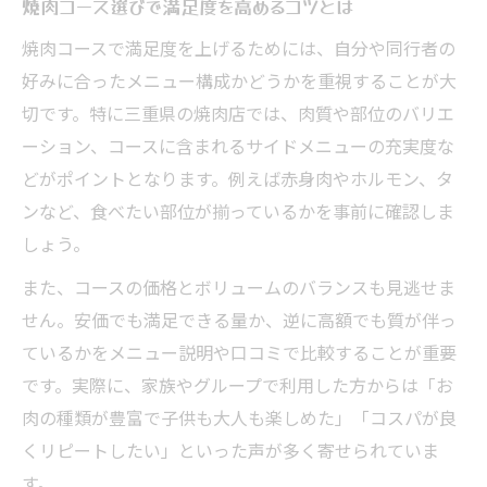
焼肉コース選びで満足度を高めるコツとは
三重県ならではの焼肉コースの楽しみ方
焼肉コースで満足度を上げるためには、自分や同行者の
焼肉のコース内容で感じる三重県の魅力
好みに合ったメニュー構成かどうかを重視することが大
松阪牛がお得に味わえるコースの魅力解説
切です。特に三重県の焼肉店では、肉質や部位のバリエ
焼肉で有名な三重肉屋のコース特徴
ーション、コースに含まれるサイドメニューの充実度な
コスパ重視なら知っておきたい焼肉コース選び
どがポイントとなります。例えば赤身肉やホルモン、タ
焼肉コースをコスパで比較するポイント
ンなど、食べたい部位が揃っているかを事前に確認しま
三重でコスパ最強の焼肉コースの見極め方
しょう。
安くて美味しい焼肉コース選びのポイント
また、コースの価格とボリュームのバランスも見逃せま
焼肉コースの価格と内容を徹底比較しよう
せん。安価でも満足できる量か、逆に高額でも質が伴っ
松阪牛をリーズナブルに楽しむコース術
ているかをメニュー説明や口コミで比較することが重要
です。実際に、家族やグループで利用した方からは「お
家族や団体に嬉しい焼肉コース活用法
肉の種類が豊富で子供も大人も楽しめた」「コスパが良
家族で焼肉コースを楽しむポイント紹介
くリピートしたい」といった声が多く寄せられていま
団体利用でも満足できる焼肉コースの選び
す。