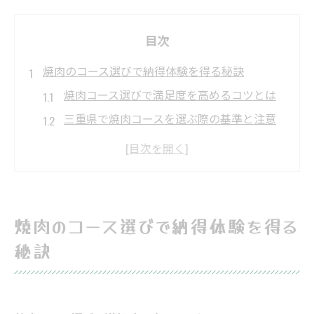
目次
焼肉のコース選びで納得体験を得る秘訣
焼肉コース選びで満足度を高めるコツとは
三重県で焼肉コースを選ぶ際の基準と注意
点
焼肉のコースは肉質とコスパのバランスが
重要
団体利用時に役立つ焼肉コース選びの工夫
焼肉のコース選びで納得体験を得る
松阪牛を安く楽しむ焼肉コースの探し方
秘訣
三重県で味わう焼肉コースの魅力満載
焼肉コースで三重県の肉料理の奥深さを堪
能