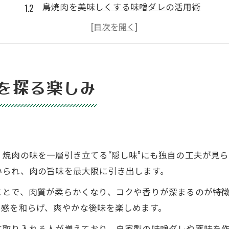
鳥焼肉を美味しくする味噌ダレの活用術
焼肉好きに伝えたい三重の調味料選び
焼肉の奥深さを味わう三重風隠し味の工夫
三重県流焼肉で味わう香りとコクの秘密
味噌ダレを活かす焼肉レシピ入門
を探る楽しみ
焼肉に合う三重県味噌ダレの作り方ガイド
鳥焼肉レシピ人気の味噌ダレ活用ポイント
家庭で楽しむ三重流焼肉味噌ダレの極意
三重県名物焼肉味噌ダレの選び方と使い方
焼肉の味を一層引き立てる“隠し味”にも独自の工夫が見
焼肉の味を引き立てる味噌ダレレシピ集
いられ、肉の旨味を最大限に引き出します。
地元で親しまれる焼肉の魅力徹底解剖
ことで、肉質が柔らかくなり、コクや香りが深まるのが特
焼肉文化が根付く三重県の魅力とは何か
り感を和らげ、爽やかな後味を楽しめます。
鳥焼肉と味噌ダレが愛される理由を紐解く
に取り入れる人が増えており、自家製の味噌ダレや薬味を