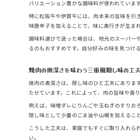
バリエーション豊かな調味料が使われていま
特に松阪牛や伊賀牛には、肉本来の旨味を引
味唐辛子を加えることで、味に奥行きが生ま
調味料選びで迷った場合は、地元のスーパー
るのもおすすめです。自分好みの味を見つけ
焼肉の奥深さを味わう三重風隠し味の工
焼肉の奥深さは、隠し味のひと工夫にありま
たせています。これによって、肉の旨味や香
例えば、味噌ダレにりんごや玉ねぎのすりお
隠し味として少量のごま油や山椒を加えるこ
こうした工夫は、家庭でもすぐに取り入れられ
い。