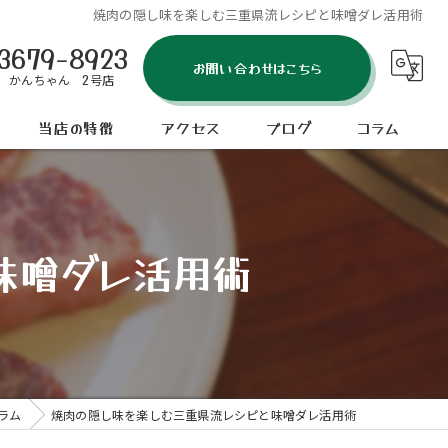
焼肉の隠し味を楽しむ三重県流レシピと味噌ダレ活用術
3679-8923
お問い合わせはこちら
 かんちゃん 2号店
当店の特徴
アクセス
ブログ
コラム
タン
炭火焼肉 かんちゃん 本店
七輪
炭火焼肉 かんちゃん 2号店
味噌ダレ活用術
貸切
コース
ディナー
ラム
焼肉の隠し味を楽しむ三重県流レシピと味噌ダレ活用術