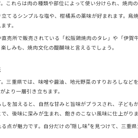
す。これらは肉の種類や部位によって使い分けられ、焼肉の
焼肉料理を格上げする味噌ダレの秘密
き立てるシンプルな塩や、柑橘系の薬味が好まれます。鳥
焼肉に欠かせない三重風味噌ダレの工夫技
れます。
焼肉を極める三重県の味噌ダレの秘密
や直売所で販売されている「松阪鶏焼肉のタレ」や「伊賀
焼肉好きが知るべき三重県味噌ダレの魅力
る楽しみも、焼肉文化の醍醐味と言えるでしょう。
鳥焼肉に合う三重県味噌ダレの味わい解説
焼肉文化を支える三重県味噌ダレの工夫法
夫
三重県で親しまれる焼肉味噌ダレの特徴
す。三重県では、味噌や醤油、地元野菜のすりおろしなど
焼肉を彩る三重県味噌ダレの隠し味紹介
ご来店お待ちしております。
ご来店お待ちしております。
りがより一層引き立ちます。
ろしを加えると、自然な甘みと旨味がプラスされ、子ども
とで、後味に深みが生まれ、飽きのこない風味に仕上がり
る点が魅力です。自分だけの“隠し味”を見つけて、三重