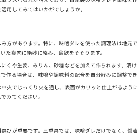
焼肉の町三重県ならではの楽しみ方紹介
を活用してみてはいかがでしょうか。
三重県流焼肉を美味しく味わう秘訣まとめ
焼肉を支える地元食材と調味料の役割
家庭で味わう三重風の焼肉アレンジ術
しみ方があります。特に、味噌ダレを使った調理法は地元
焼肉を家庭で楽しむ三重県風アレンジ法
焼いた鶏肉に絶妙に絡み、食欲をそそります。
鳥焼肉タレ作り方で本格三重焼肉を再現
んにくや生姜、みりん、砂糖などを加えて作られます。漬
人気の焼肉味噌ダレレシピ簡単アレンジ
庭で作る場合は、味噌や調味料の配合を自分好みに調整で
三重県流焼肉の隠し味を家庭で活かす方法
は中火でじっくり火を通し、表面がカリッと仕上がるよう
焼肉を引き立てる味噌ダレの工夫ポイント
んでみてください。
焼肉好き必見の味噌ダレ活用法とは
焼肉の旨味を引き出す味噌ダレの使い方
三重県の定番焼肉味噌ダレ活用のコツ紹介
料選びが重要です。三重県では、味噌ダレだけでなく、醤
鳥焼肉レシピ人気の味噌ダレ活用アイデア