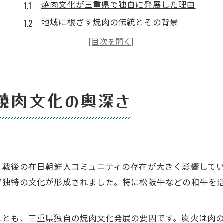
焼肉文化が三重県で独自に発展した理由
地域に根ざす焼肉の伝統とその背景
焼肉が食卓にもたらす深い歴史的意義
焼肉の技法が三重県民に支持される理由
三重ならではの焼肉文化の多様性を探る
焼肉が紡ぐ三重県の歴史と人々の絆
焼肉文化の奥深さ
焼肉が地域の絆を深める社交の場に
三重県に根付く焼肉と家族のつながり
焼肉の歴史が人々の交流を育んだ背景
焼肉文化がもたらすコミュニティの強さ
、戦後の在日朝鮮人コミュニティの存在が大きく影響して
焼肉を通じた三重県民の連帯感形成
で独特の文化が形成されました。特に松阪牛などの和牛を
戦後から続く三重独自の焼肉の歩み
戦後に誕生した三重ならではの焼肉文化
ことも、三重県独自の焼肉文化発展の要因です。炭火は肉