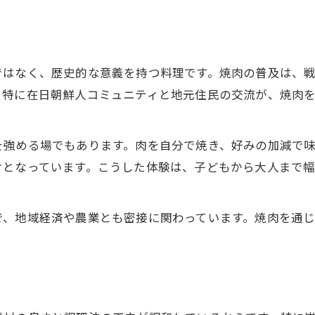
地域住民を結ぶ焼肉とその魅力
焼肉の場で生まれる新たなつながり
焼肉が育てる地域の温かな雰囲気
ではなく、歴史的な意義を持つ料理です。焼肉の普及は、
炭火の香りに宿る焼肉文化の真髄を探る
。特に在日朝鮮人コミュニティと地元住民の交流が、焼肉
焼肉の真髄は炭火の香りにあり
炭火焼きが生む焼肉の奥深い風味とは
を強める場でもあります。肉を自分で焼き、好みの加減で
焼肉文化を彩る炭火の役割と重要性
けとなっています。こうした体験は、子どもから大人まで
炭火の炎が焼肉文化に与える影響
ご来店お待ちしております。
ご来店お待ちしております。
焼肉体験を特別にする炭火の力
で、地域経済や農業とも密接に関わっています。焼肉を通