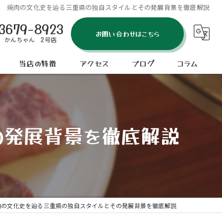
焼肉の文化史を辿る三重県の独自スタイルとその発展背景を徹底解説
3679-8923
お問い合わせはこちら
 かんちゃん 2号店
当店の特徴
アクセス
ブログ
コラム
タン
炭火焼肉 かんちゃん 本店
七輪
炭火焼肉 かんちゃん 2号店
の発展背景を徹底解説
貸切
コース
ディナー
肉の文化史を辿る三重県の独自スタイルとその発展背景を徹底解説