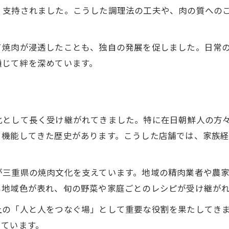
焼肉の発展を支えた在日朝鮮人の技法
く支持されました。こうした調理法の工夫や、肉の質への
三重県の戦後焼肉史と地域社会の変化
伝統を守り続ける三重焼肉の歩み
て焼肉が浸透したことも、独自の発展を促しました。日常
焼肉が地域経済に与えた影響と発展
通じて絆を深めています。
和牛と炭火焼きが育んだ三重の味わい
焼肉に欠かせない三重産和牛の魅力
炭火焼き技法が和牛の旨味を引き出す
化として長く受け継がれてきました。特に在日朝鮮人の方
焼肉と和牛の絶妙なハーモニーを堪能
て機能してきた歴史があります。こうした店舗では、家族
焼肉文化を支える炭火焼きの伝統手法
和牛焼肉が三重県で愛される理由
が三重県の焼肉文化を支えています。地域の精肉業者や農
地域コミュニティとともに育つ焼肉の魅力
も地域色が表れ、旬の野菜や家庭ごとのレシピが受け継が
焼肉店が地域コミュニティの拠点に
上の「人と人をつなぐ場」として重要な役割を果たしてき
焼肉文化が地域交流を促進する役割
っています。