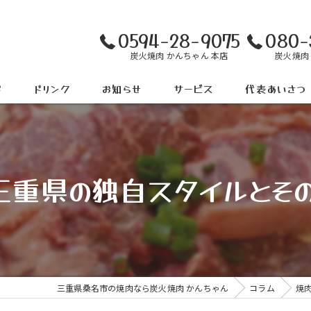
0594-28-9075
080-
炭火焼肉 かんちゃん 本店
炭火焼肉
ド
ドリンク
お知らせ
サービス
代表あいさつ
三重県の独自スタイルとそ
三重県桑名市の焼肉なら炭火焼肉 かんちゃん
コラム
焼