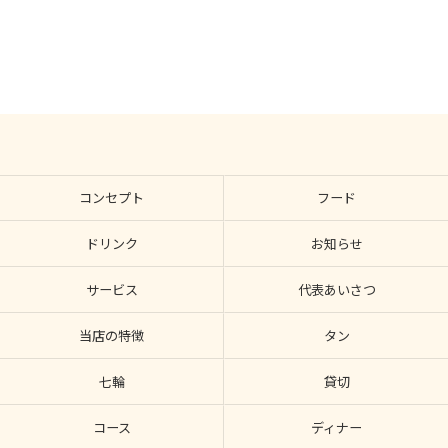
コンセプト
フード
ドリンク
お知らせ
サービス
代表あいさつ
当店の特徴
タン
七輪
貸切
コース
ディナー