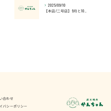
2025/09/10
【本店/二号店】9月と10月の営業時間のお知らせ
い合わせ
イバシーポリシー