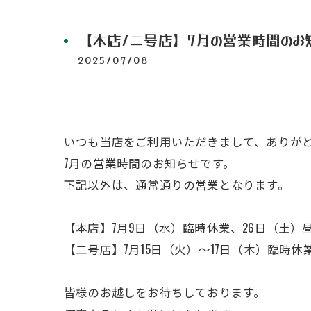
【本店/二号店】7月の営業時間のお
2025/07/08
いつも当店をご利用いただきまして、ありが
7月の営業時間のお知らせです。
下記以外は、通常通りの営業となります。
【本店】7月9日（水）臨時休業、26日（土）昼営業有
【二号店】7月15日（火）～17日（木）臨時休業、2
皆様のお越しをお待ちしております。