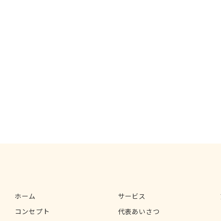
ホーム
サービス
コンセプト
代表あいさつ